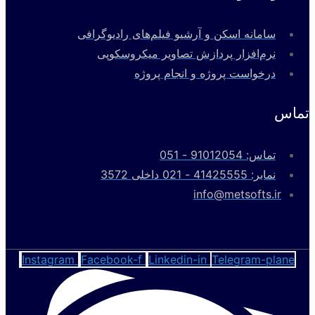
اندازه گیری
سامانه اسکن و آرشیو فیلم‌های رادیوگرافی
انواع پارامتر
نرم‌افزار پردازش تصاویر میکروسکوپی
های هندسی
درخواست پروژه و انجام پروژه
برای هر ذره
خرید
محاسبه انواع
تماس
دلخواه در
بسته
پارامتر ها از
بسته
تصویر به
جمله
های
صورت
تماس: 91012054 - 051
مساحت،
محاسبه
انتخابی
نمابر: 41425555 - 021 داخلی 3572
محیط، طول
متغیر
info@metsofts.ir
و ... برای
های
ذرات در
اندازه گیری
هندسی
قالب نمودار
انواع پارامتر
و جدول
های هندسی
Instagram
Facebook-f
Linkedin-in
Telegram-plane
برای هر ذره
خرید
دلخواه در
بسته