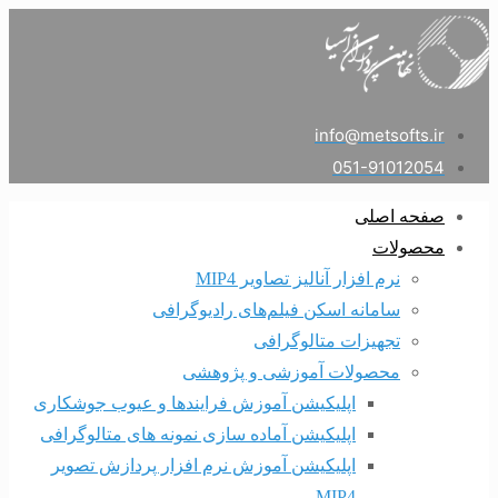
info@metsofts.ir
051-91012054
صفحه اصلی
محصولات
نرم افزار آنالیز تصاویر MIP4
سامانه اسکن فیلم‌های رادیوگرافی
تجهیزات متالوگرافی
محصولات آموزشی و پژوهشی
اپلیکیشن آموزش فرایندها و عیوب جوشکاری
اپلیکیشن آماده سازی نمونه های متالوگرافی
اپلیکیشن آموزش نرم افزار پردازش تصویر
MIP4