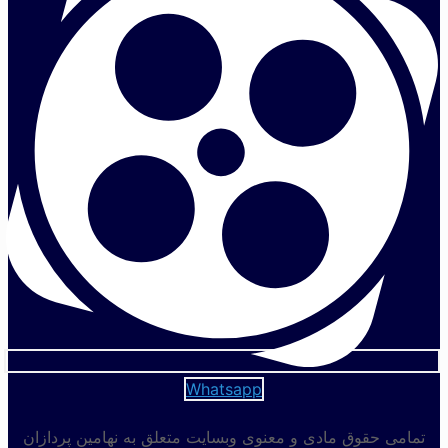
تصویر به
صورت
دستی
اندازه گیری
انواع پارامتر
خرید
های هندسی
بسته
در مقیاس
نانو
محاسبه
میانگین،
بسته محاسبات ضخامت
مینیمم و
خرید
Whatsapp
لایه پوششی
ماکزیمم
بسته
ضخامت لایه
تمامی حقوق مادی و معنوی وبسایت متعلق به نهامین پردازان
پوششی