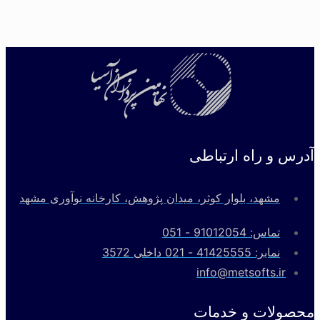
میلی‌مترمربع
تشخیص و
محاسبه
خرید
بسته محاسبات چدن
درصد
بسته
کرویت
گرافیت ها
آدرس و راه ارتباطی
اندازه گیری
مشهد، بلوار کوثر، میدان پژوهش، کارخانه نوآوری مشهد
انواع پارامتر
های هندسی
تماس: 91012054 - 051
خرید
به صورت
نمابر: 41425555 - 021 داخلی 3572
بسته
اتوماتیک
info@metsofts.ir
برای کل
تصویر
محصولات و خدمات