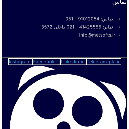
ماس
تماس: 91012054 - 051
نمابر: 41425555 - 021 داخلی 3572
info@metsofts.ir
Instagram
Facebook-f
Linkedin-in
Telegram-plane