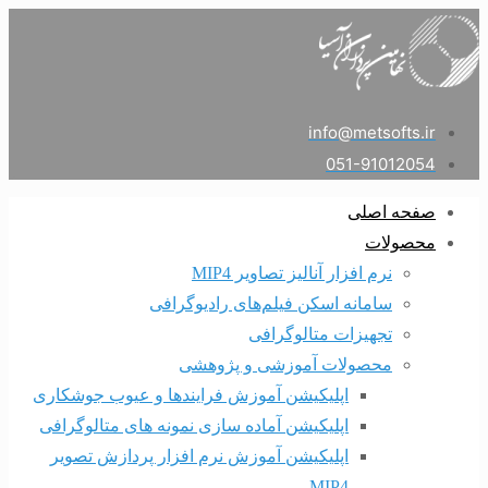
info@metsofts.ir
051-91012054
صفحه اصلی
محصولات
نرم افزار آنالیز تصاویر MIP4
سامانه اسکن فیلم‌های رادیوگرافی
تجهیزات متالوگرافی
محصولات آموزشی و پژوهشی
اپلیکیشن آموزش فرایندها و عیوب جوشکاری
اپلیکیشن آماده سازی نمونه های متالوگرافی
اپلیکیشن آموزش نرم افزار پردازش تصویر
MIP4